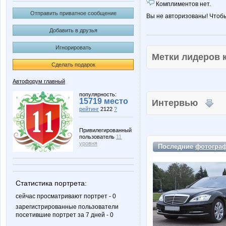
Комплиментов нет.
Отправить приватное сообщение
Вы не авторизованы! Чтоб
Добавить в друзья
Игнорировать
Метки лидеров
Сделать подарок
Автофорум главный
популярность:
15719 место
Интервью
рейтинг
2122
?
Привилегированный
пользователь
11
уровня
Последние
фотогра
Статистика портрета:
сейчас просматривают портрет - 0
зарегистрированные пользователи
посетившие портрет за 7 дней - 0