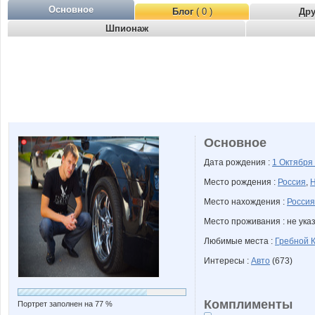
Основное
Блог
( 0 )
Др
Шпионаж
Основное
Дата рождения :
1 Октября
Место рождения :
Россия
,
Н
Место нахождения :
Россия
Место проживания : не ука
Любимые места :
Гребной 
Интересы :
Авто
(673)
Комплименты
Портрет заполнен на 77 %